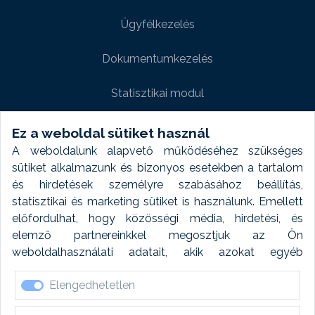
Ügyfélkezelés
Dokumentumkezelés
Statisztikai modul
Weboldal modul
Ez a weboldal sütiket használ
A weboldalunk alapvető működéséhez szükséges
Fényképtár extra modul
sütiket alkalmazunk és bizonyos esetekben a tartalom
és hirdetések személyre szabásához beállítás,
Autómosó modul
statisztikai és marketing sütiket is használunk. Emellett
előfordulhat, hogy közösségi média, hirdetési, és
Feladatütemezés
elemző partnereinkkel megosztjuk az Ön
weboldalhasználati adatait, akik azokat egyéb
Készletfinanszírozás
forrásokból gyűjtött adatokkal kombinálhatják. A sütik
Elengedhetetlen
elfogadásával kapcsolatosan naplózást végzünk és
ezen adatokat 6 hónap után automatikusan töröljük. A