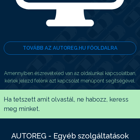
TOVÁBB AZ AUTOREG.HU FŐOLDALRA
Amennyiben észrevételed van az oldalunkal kapcsolatban,
kérlek jelezd felénk azt kapcsolat menüpont segítségével.
Ha tetszett amit olvastál, ne habozz, keress
meg minket.
AUTOREG - Egyéb szolgáltatások