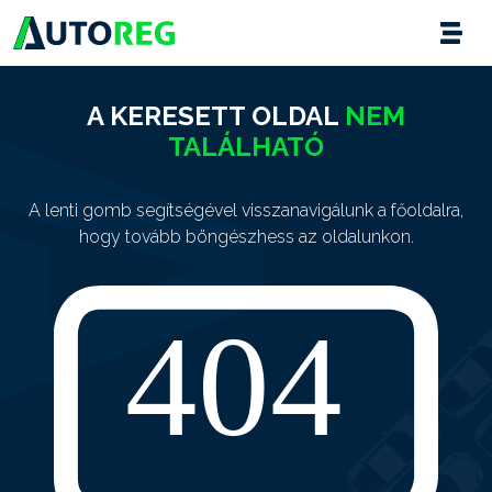
A KERESETT OLDAL
NEM
TALÁLHATÓ
A lenti gomb segítségével visszanavigálunk a főoldalra,
hogy tovább böngészhess az oldalunkon.