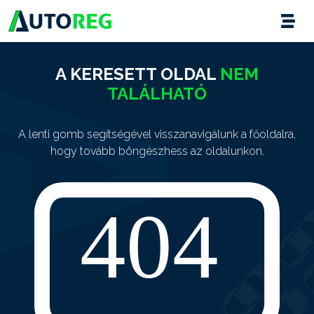
A KERESETT OLDAL
NEM
TALÁLHATÓ
A lenti gomb segítségével visszanavigálunk a főoldalra,
hogy tovább böngészhess az oldalunkon.