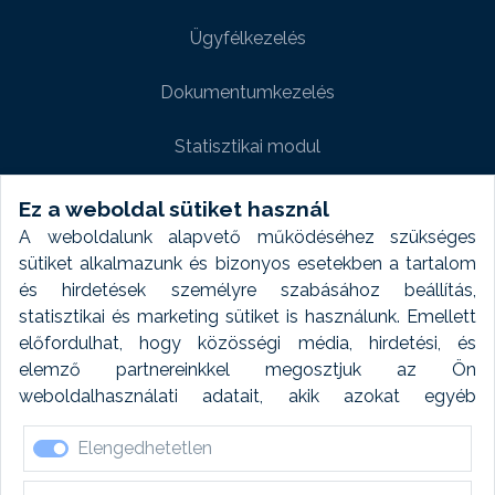
Ügyfélkezelés
Dokumentumkezelés
Statisztikai modul
Weboldal modul
Ez a weboldal sütiket használ
A weboldalunk alapvető működéséhez szükséges
Fényképtár extra modul
sütiket alkalmazunk és bizonyos esetekben a tartalom
és hirdetések személyre szabásához beállítás,
Autómosó modul
statisztikai és marketing sütiket is használunk. Emellett
előfordulhat, hogy közösségi média, hirdetési, és
Feladatütemezés
elemző partnereinkkel megosztjuk az Ön
weboldalhasználati adatait, akik azokat egyéb
Készletfinanszírozás
forrásokból gyűjtött adatokkal kombinálhatják. A sütik
Elengedhetetlen
elfogadásával kapcsolatosan naplózást végzünk és
ezen adatokat 6 hónap után automatikusan töröljük. A