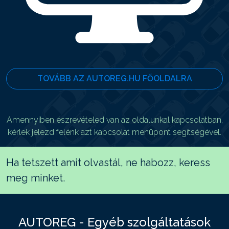
TOVÁBB AZ AUTOREG.HU FŐOLDALRA
Amennyiben észrevételed van az oldalunkal kapcsolatban,
kérlek jelezd felénk azt kapcsolat menüpont segítségével.
Ha tetszett amit olvastál, ne habozz, keress
meg minket.
AUTOREG - Egyéb szolgáltatások