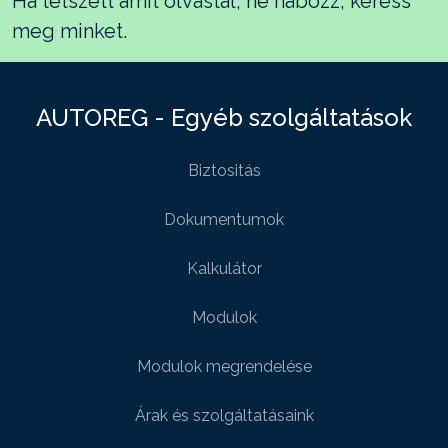
Ha tetszett amit olvastál, ne habozz, keress
meg minket.
AUTOREG - Egyéb szolgáltatások
Biztositás
Dokumentumok
Kalkulátor
Modulok
Modulok megrendelése
Árak és szolgáltatásaink