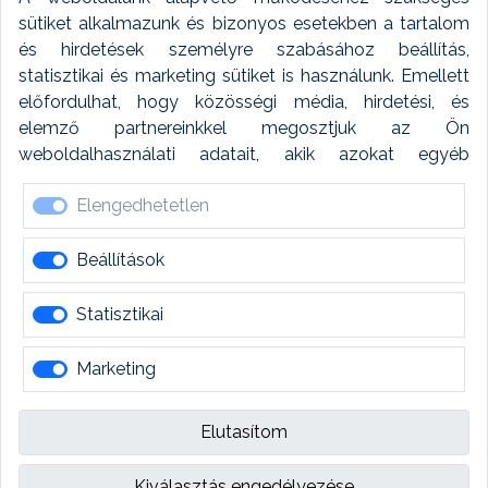
Fényképtár extra modul
sütiket alkalmazunk és bizonyos esetekben a tartalom
és hirdetések személyre szabásához beállítás,
Autómosó modul
statisztikai és marketing sütiket is használunk. Emellett
előfordulhat, hogy közösségi média, hirdetési, és
Feladatütemezés
elemző partnereinkkel megosztjuk az Ön
weboldalhasználati adatait, akik azokat egyéb
Készletfinanszírozás
forrásokból gyűjtött adatokkal kombinálhatják. A sütik
Elengedhetetlen
elfogadásával kapcsolatosan naplózást végzünk és
ezen adatokat 6 hónap után automatikusan töröljük. A
naplózás célja, hogy megfeleljünk a jogszabályi
Beállítások
követelményeknek.
Statisztikai
Marketing
Több mint szoftver
Elutasítom
Kiválasztás engedélyezése