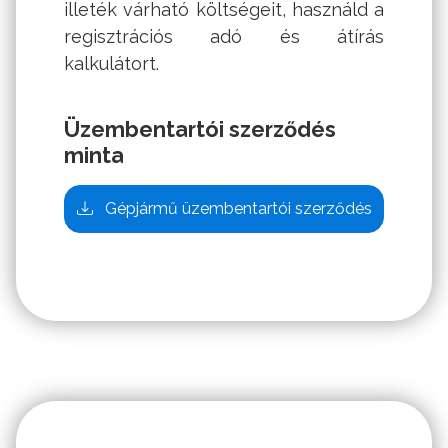
illeték várható költségeit, használd a
regisztrációs adó és átírás
kalkulátort
.
Üzembentartói szerződés
minta
Gépjármű üzembentartói szerződés