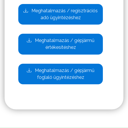
Meghatalmazás / regisztrációs
adó ügyintézéshez
Meghatalmazás / gépjármű
értékesítéshez
Meghatalmazás / gépjármű
foglaló ügyintézéshez