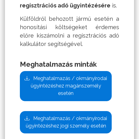
regisztrációs adó ügyintézésére
is.
Külföldről behozott jármű esetén a
honosítási költségeket érdemes
előre kiszámolni a
regisztrációs adó
kalkulátor
segítségével.
Meghatalmazás minták
Meghatalmazás / okmányirodai
ügyintézéshez magánszemély
esetén
Meghatalmazás / okmányirodai
ügyintézéshez jogi személy esetén