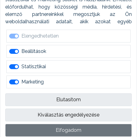
előfordulhat, hogy közösségi média, hirdetési, és
Feladatütemezés
elemző partnereinkkel megosztjuk az Ön
weboldalhasználati adatait, akik azokat egyéb
Készletfinanszírozás
forrásokból gyűjtött adatokkal kombinálhatják. A sütik
Elengedhetetlen
elfogadásával kapcsolatosan naplózást végzünk és
ezen adatokat 6 hónap után automatikusan töröljük. A
naplózás célja, hogy megfeleljünk a jogszabályi
Beállítások
követelményeknek.
Statisztikai
Marketing
Több mint szoftver
Elutasítom
Kiválasztás engedélyezése
AUTOREG Ügyviteli Rendszer © 2021-2025
Elfogadom
Oldaltérkép
ÁSZF
Adatkezelés