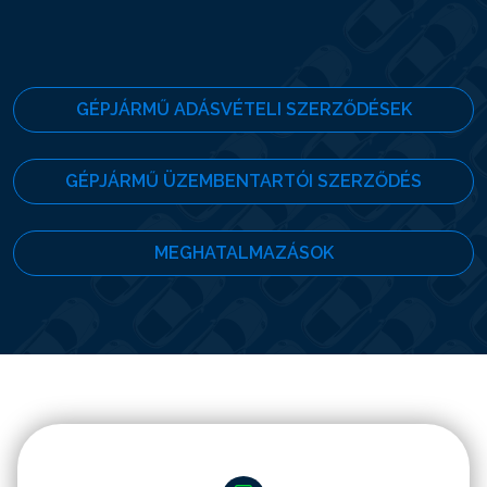
GÉPJÁRMŰ ADÁSVÉTELI SZERZŐDÉSEK
GÉPJÁRMŰ ÜZEMBENTARTÓI SZERZŐDÉS
MEGHATALMAZÁSOK