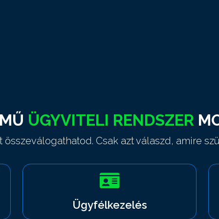
RMŰ
ÜGYVITELI RENDSZER
MO
 összeválogathatod. Csak azt válaszd, amire sz
Ügyfélkezelés