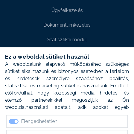
Ügyfélkezelés
Dokumentumkezelés
Statisztikai modul
Weboldal modul
Ez a weboldal sütiket használ
A weboldalunk alapvető működéséhez szükséges
Fényképtár extra modul
sütiket alkalmazunk és bizonyos esetekben a tartalom
és hirdetések személyre szabásához beállítás,
Autómosó modul
statisztikai és marketing sütiket is használunk. Emellett
előfordulhat, hogy közösségi média, hirdetési, és
Feladatütemezés
elemző partnereinkkel megosztjuk az Ön
weboldalhasználati adatait, akik azokat egyéb
Készletfinanszírozás
forrásokból gyűjtött adatokkal kombinálhatják. A sütik
Elengedhetetlen
elfogadásával kapcsolatosan naplózást végzünk és
ezen adatokat 6 hónap után automatikusan töröljük. A