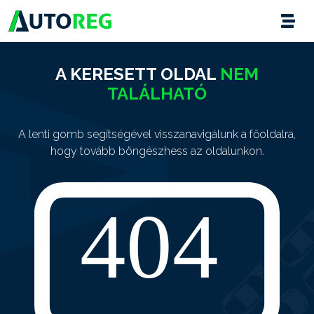
A KERESETT OLDAL
NEM
TALÁLHATÓ
A lenti gomb segítségével visszanavigálunk a főoldalra,
hogy tovább böngészhess az oldalunkon.