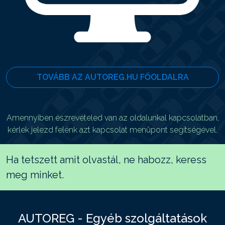
TOVÁBB AZ AUTOREG.HU FŐOLDALRA
Amennyiben észrevételed van az oldalunkal kapcsolatban,
kérlek jelezd felénk azt kapcsolat menüpont segítségével.
Ha tetszett amit olvastál, ne habozz, keress
meg minket.
AUTOREG - Egyéb szolgáltatások