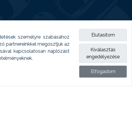
Elutasítom
detések személyre szabásához
emző partnereinkkel megosztjuk az
Kiválasztás
ásával kapcsolatosan naplózást
engedélyezése
vetelményeknek.
Elfogadom
ket.