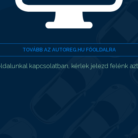
TOVÁBB AZ AUTOREG.HU FŐOLDALRA
dalunkal kapcsolatban, kérlek jelezd felénk az