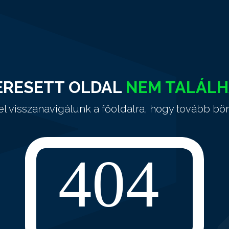
ERESETT OLDAL
NEM TALÁL
el visszanavigálunk a főoldalra, hogy tovább bö