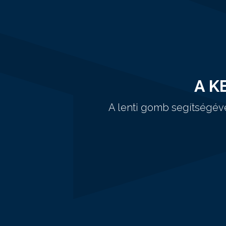
A K
A lenti gomb segítségév