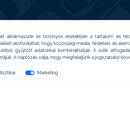
t alkalmazunk és bizonyos esetekben a tartalom és hir
 Emellett előfordulhat, hogy közösségi média, hirdetési, és el
sokból gyűjtött adatokkal kombinálhatják. A sütik elfogad
ljük. A naplózás célja, hogy megfeleljünk a jogszabályi kö
isztikai
Marketing
tetszett amit olvastál, ne habozz, keress meg min
AUTOREG - Egyéb szolgáltatások