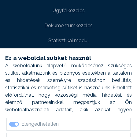
Ügyfélkezelés
Dokumentumkezelés
Statisztikai modul
Weboldal modul
Ez a weboldal sütiket használ
A weboldalunk alapvető működéséhez szükséges
Fényképtár extra modul
sütiket alkalmazunk és bizonyos esetekben a tartalom
és hirdetések személyre szabásához beállítás,
Autómosó modul
statisztikai és marketing sütiket is használunk. Emellett
előfordulhat, hogy közösségi média, hirdetési, és
Feladatütemezés
elemző partnereinkkel megosztjuk az Ön
weboldalhasználati adatait, akik azokat egyéb
Készletfinanszírozás
forrásokból gyűjtött adatokkal kombinálhatják. A sütik
Elengedhetetlen
elfogadásával kapcsolatosan naplózást végzünk és
ezen adatokat 6 hónap után automatikusan töröljük. A