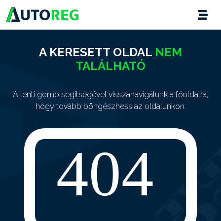
A KERESETT OLDAL
NEM
TALÁLHATÓ
A lenti gomb segítségével visszanavigálunk a főoldalra,
hogy tovább böngészhess az oldalunkon.