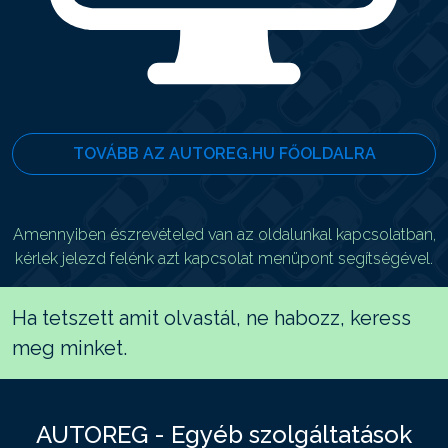
TOVÁBB AZ AUTOREG.HU FŐOLDALRA
Amennyiben észrevételed van az oldalunkal kapcsolatban,
kérlek jelezd felénk azt kapcsolat menüpont segítségével.
Ha tetszett amit olvastál, ne habozz, keress
meg minket.
AUTOREG - Egyéb szolgáltatások