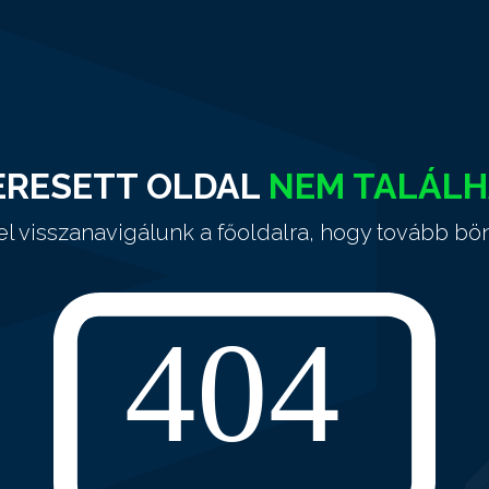
ERESETT OLDAL
NEM TALÁL
el visszanavigálunk a főoldalra, hogy tovább bö