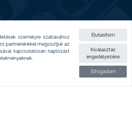
Elutasítom
detések személyre szabásához
emző partnereinkkel megosztjuk az
Kiválasztás
ásával kapcsolatosan naplózást
engedélyezése
vetelményeknek.
Elfogadom
ket.