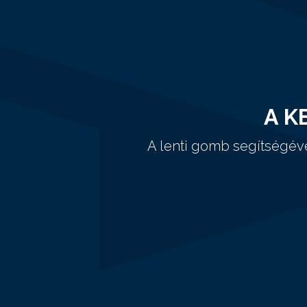
A K
A lenti gomb segítségév