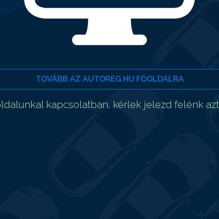
TOVÁBB AZ AUTOREG.HU FŐOLDALRA
dalunkal kapcsolatban, kérlek jelezd felénk az