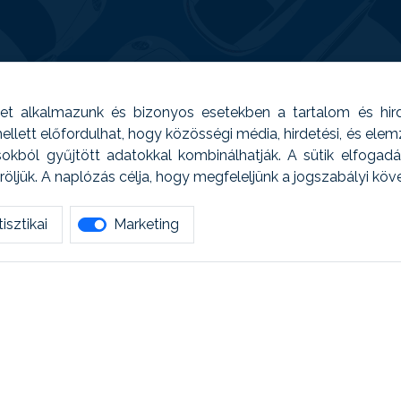
t alkalmazunk és bizonyos esetekben a tartalom és hir
 Emellett előfordulhat, hogy közösségi média, hirdetési, és el
sokból gyűjtött adatokkal kombinálhatják. A sütik elfogad
ljük. A naplózás célja, hogy megfeleljünk a jogszabályi kö
isztikai
Marketing
tetszett amit olvastál, ne habozz, keress meg min
AUTOREG - Egyéb szolgáltatások