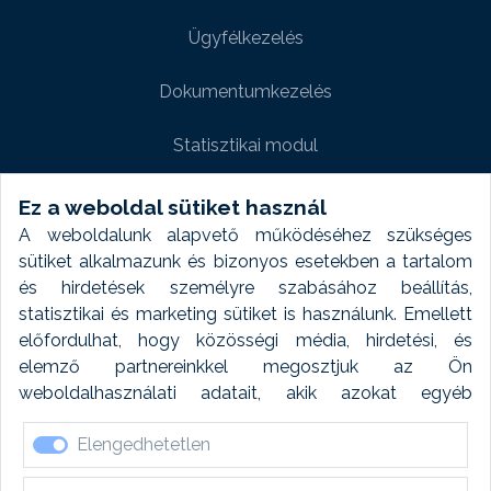
Ügyfélkezelés
Dokumentumkezelés
Statisztikai modul
Weboldal modul
Ez a weboldal sütiket használ
A weboldalunk alapvető működéséhez szükséges
Fényképtár extra modul
sütiket alkalmazunk és bizonyos esetekben a tartalom
és hirdetések személyre szabásához beállítás,
Autómosó modul
statisztikai és marketing sütiket is használunk. Emellett
előfordulhat, hogy közösségi média, hirdetési, és
Feladatütemezés
elemző partnereinkkel megosztjuk az Ön
weboldalhasználati adatait, akik azokat egyéb
Készletfinanszírozás
forrásokból gyűjtött adatokkal kombinálhatják. A sütik
Elengedhetetlen
elfogadásával kapcsolatosan naplózást végzünk és
ezen adatokat 6 hónap után automatikusan töröljük. A