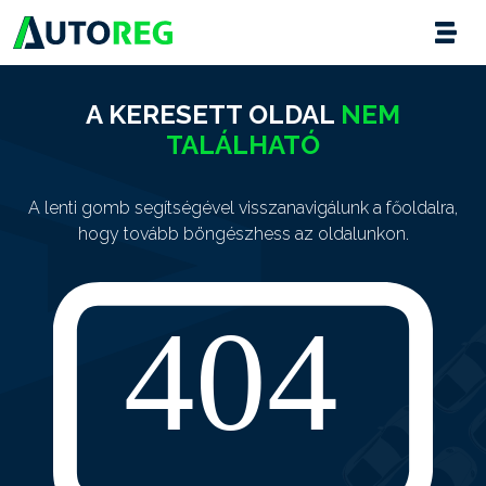
A KERESETT OLDAL
NEM
TALÁLHATÓ
A lenti gomb segítségével visszanavigálunk a főoldalra,
hogy tovább böngészhess az oldalunkon.