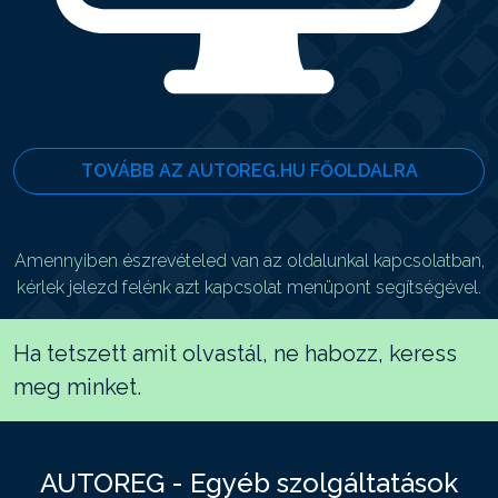
TOVÁBB AZ AUTOREG.HU FŐOLDALRA
Amennyiben észrevételed van az oldalunkal kapcsolatban,
kérlek jelezd felénk azt kapcsolat menüpont segítségével.
Ha tetszett amit olvastál, ne habozz, keress
meg minket.
AUTOREG - Egyéb szolgáltatások