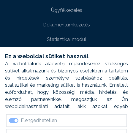
Ügyfélkezelés
Dokumentumkezelés
Statisztikai modul
Weboldal modul
Ez a weboldal sütiket használ
A weboldalunk alapvető működéséhez szükséges
Fényképtár extra modul
sütiket alkalmazunk és bizonyos esetekben a tartalom
és hirdetések személyre szabásához beállítás,
Autómosó modul
statisztikai és marketing sütiket is használunk. Emellett
előfordulhat, hogy közösségi média, hirdetési, és
Feladatütemezés
elemző partnereinkkel megosztjuk az Ön
weboldalhasználati adatait, akik azokat egyéb
Készletfinanszírozás
forrásokból gyűjtött adatokkal kombinálhatják. A sütik
Elengedhetetlen
elfogadásával kapcsolatosan naplózást végzünk és
ezen adatokat 6 hónap után automatikusan töröljük. A