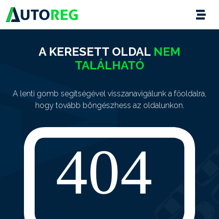
A KERESETT OLDAL
NEM
TALÁLHATÓ
A lenti gomb segítségével visszanavigálunk a főoldalra,
hogy tovább böngészhess az oldalunkon.