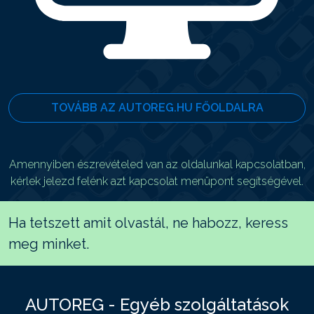
TOVÁBB AZ AUTOREG.HU FŐOLDALRA
Amennyiben észrevételed van az oldalunkal kapcsolatban,
kérlek jelezd felénk azt kapcsolat menüpont segítségével.
Ha tetszett amit olvastál, ne habozz, keress
meg minket.
AUTOREG - Egyéb szolgáltatások