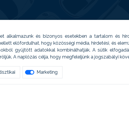
t alkalmazunk és bizonyos esetekben a tartalom és hir
 Emellett előfordulhat, hogy közösségi média, hirdetési, és el
sokból gyűjtött adatokkal kombinálhatják. A sütik elfogad
ljük. A naplózás célja, hogy megfeleljünk a jogszabályi kö
isztikai
Marketing
tetszett amit olvastál, ne habozz, keress meg min
AUTOREG - Egyéb szolgáltatások