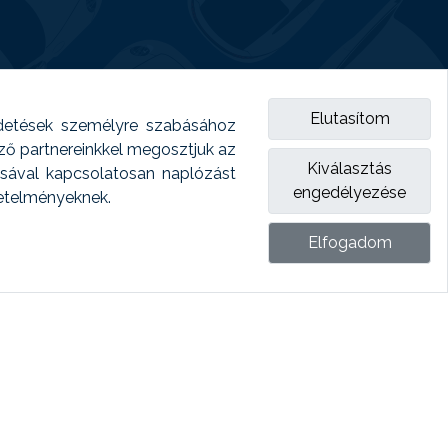
Elutasítom
detések személyre szabásához
emző partnereinkkel megosztjuk az
Kiválasztás
ásával kapcsolatosan naplózást
engedélyezése
vetelményeknek.
Elfogadom
ket.