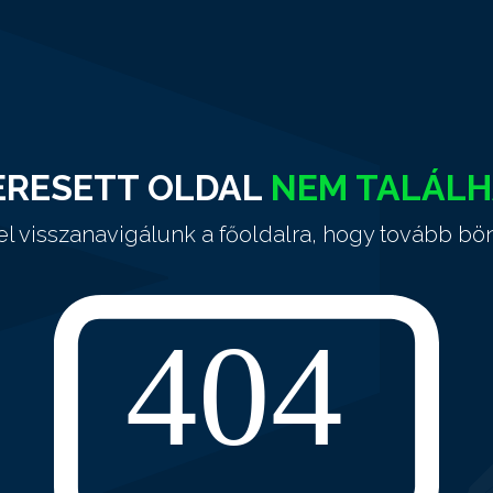
ERESETT OLDAL
NEM TALÁL
el visszanavigálunk a főoldalra, hogy tovább bö