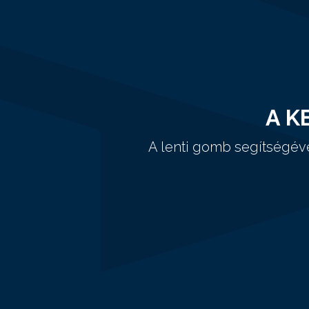
A K
A lenti gomb segítségév