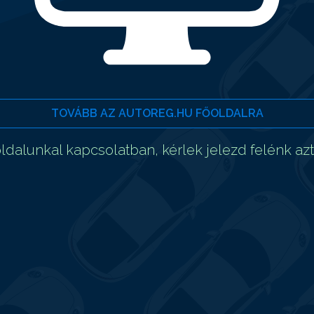
TOVÁBB AZ AUTOREG.HU FŐOLDALRA
dalunkal kapcsolatban, kérlek jelezd felénk az