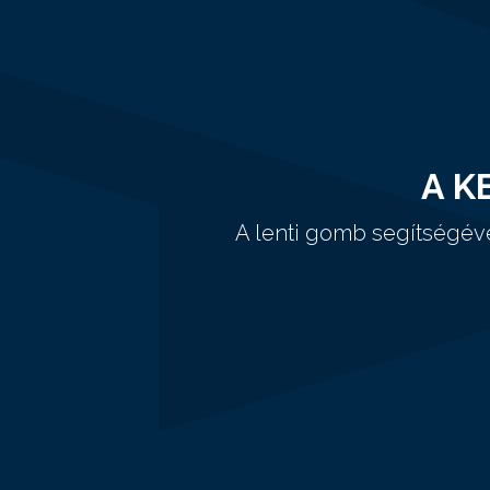
A K
A lenti gomb segítségév