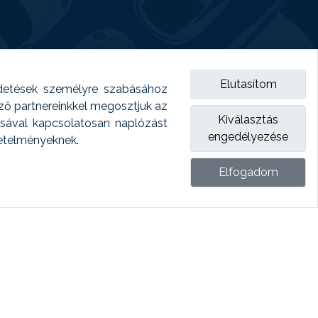
Elutasítom
detések személyre szabásához
emző partnereinkkel megosztjuk az
Kiválasztás
ásával kapcsolatosan naplózást
engedélyezése
vetelményeknek.
Elfogadom
ket.