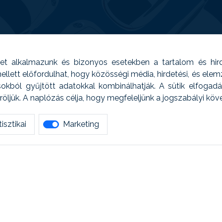
t alkalmazunk és bizonyos esetekben a tartalom és hir
 Emellett előfordulhat, hogy közösségi média, hirdetési, és el
sokból gyűjtött adatokkal kombinálhatják. A sütik elfogad
ljük. A naplózás célja, hogy megfeleljünk a jogszabályi kö
isztikai
Marketing
tetszett amit olvastál, ne habozz, keress meg min
AUTOREG - Egyéb szolgáltatások