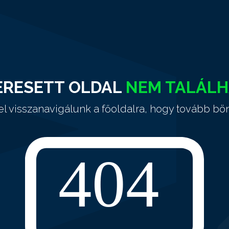
ERESETT OLDAL
NEM TALÁL
el visszanavigálunk a főoldalra, hogy tovább bö