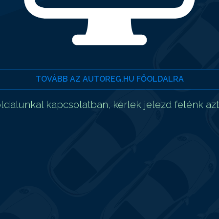
TOVÁBB AZ AUTOREG.HU FŐOLDALRA
dalunkal kapcsolatban, kérlek jelezd felénk az