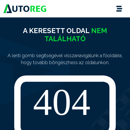
A KERESETT OLDAL
NEM
TALÁLHATÓ
A lenti gomb segítségével visszanavigálunk a főoldalra,
hogy tovább böngészhess az oldalunkon.