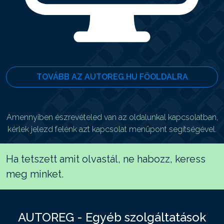
TOVÁBB AZ AUTOREG.HU FŐOLDALRA
Amennyiben észrevételed van az oldalunkal kapcsolatban,
kérlek jelezd felénk azt kapcsolat menüpont segítségével.
Ha tetszett amit olvastál, ne habozz, keress
meg minket.
AUTOREG - Egyéb szolgáltatások