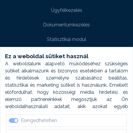
Ügyfélkezelés
Dokumentumkezelés
Statisztikai modul
Weboldal modul
Ez a weboldal sütiket használ
A weboldalunk alapvető működéséhez szükséges
Fényképtár extra modul
sütiket alkalmazunk és bizonyos esetekben a tartalom
és hirdetések személyre szabásához beállítás,
Autómosó modul
statisztikai és marketing sütiket is használunk. Emellett
előfordulhat, hogy közösségi média, hirdetési, és
Feladatütemezés
elemző partnereinkkel megosztjuk az Ön
weboldalhasználati adatait, akik azokat egyéb
Készletfinanszírozás
forrásokból gyűjtött adatokkal kombinálhatják. A sütik
Elengedhetetlen
elfogadásával kapcsolatosan naplózást végzünk és
ezen adatokat 6 hónap után automatikusan töröljük. A