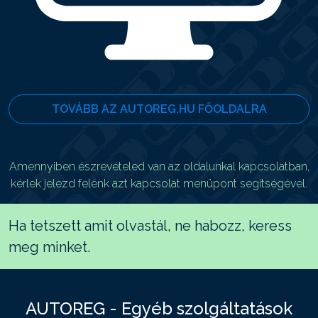
TOVÁBB AZ AUTOREG.HU FŐOLDALRA
Amennyiben észrevételed van az oldalunkal kapcsolatban,
kérlek jelezd felénk azt kapcsolat menüpont segítségével.
Ha tetszett amit olvastál, ne habozz, keress
meg minket.
AUTOREG - Egyéb szolgáltatások