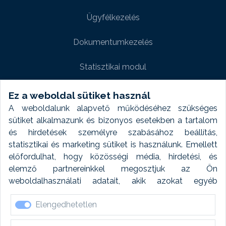
Ügyfélkezelés
Dokumentumkezelés
Statisztikai modul
Weboldal modul
Ez a weboldal sütiket használ
A weboldalunk alapvető működéséhez szükséges
Fényképtár extra modul
sütiket alkalmazunk és bizonyos esetekben a tartalom
és hirdetések személyre szabásához beállítás,
Autómosó modul
statisztikai és marketing sütiket is használunk. Emellett
előfordulhat, hogy közösségi média, hirdetési, és
Feladatütemezés
elemző partnereinkkel megosztjuk az Ön
weboldalhasználati adatait, akik azokat egyéb
Készletfinanszírozás
forrásokból gyűjtött adatokkal kombinálhatják. A sütik
Elengedhetetlen
elfogadásával kapcsolatosan naplózást végzünk és
ezen adatokat 6 hónap után automatikusan töröljük. A