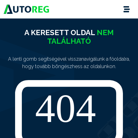
A KERESETT OLDAL
NEM
TALÁLHATÓ
A lenti gomb segítségével visszanavigálunk a főoldalra,
hogy tovább böngészhess az oldalunkon.