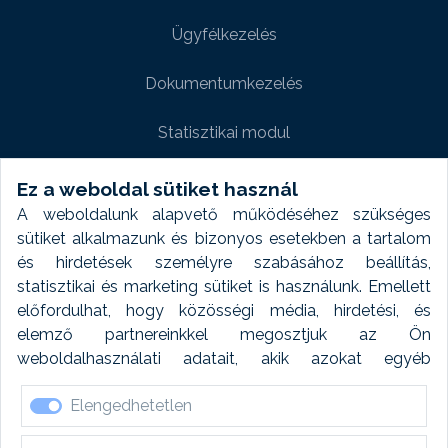
Ügyfélkezelés
Dokumentumkezelés
Statisztikai modul
Weboldal modul
Ez a weboldal sütiket használ
A weboldalunk alapvető működéséhez szükséges
Fényképtár extra modul
sütiket alkalmazunk és bizonyos esetekben a tartalom
és hirdetések személyre szabásához beállítás,
Autómosó modul
statisztikai és marketing sütiket is használunk. Emellett
előfordulhat, hogy közösségi média, hirdetési, és
Feladatütemezés
elemző partnereinkkel megosztjuk az Ön
weboldalhasználati adatait, akik azokat egyéb
Készletfinanszírozás
forrásokból gyűjtött adatokkal kombinálhatják. A sütik
Elengedhetetlen
elfogadásával kapcsolatosan naplózást végzünk és
ezen adatokat 6 hónap után automatikusan töröljük. A