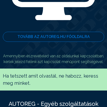
TOVÁBB AZ AUTOREG.HU FŐOLDALRA
Amennyiben észrevételed van az oldalunkal kapcsolatban,
kérlek jelezd felénk azt kapcsolat menüpont segítségével.
Ha tetszett amit olvastál, ne habozz, keress
meg minket.
AUTOREG - Egyéb szolgáltatások