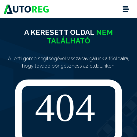
A KERESETT OLDAL
NEM
TALÁLHATÓ
A lenti gomb segítségével visszanavigálunk a főoldalra,
hogy tovább böngészhess az oldalunkon.