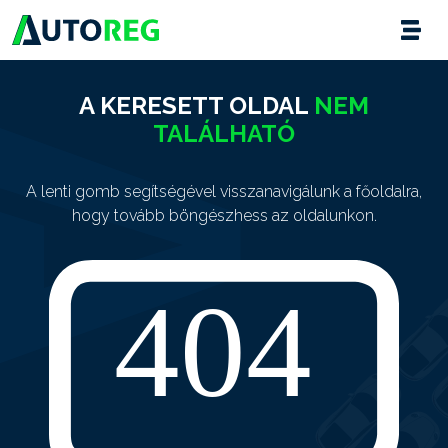
A KERESETT OLDAL
NEM
TALÁLHATÓ
A lenti gomb segítségével visszanavigálunk a főoldalra,
hogy tovább böngészhess az oldalunkon.