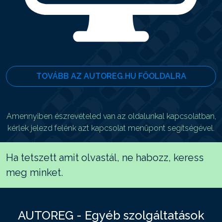
TOVÁBB AZ AUTOREG.HU FŐOLDALRA
Amennyiben észrevételed van az oldalunkal kapcsolatban,
kérlek jelezd felénk azt kapcsolat menüpont segítségével.
Ha tetszett amit olvastál, ne habozz, keress
meg minket.
AUTOREG - Egyéb szolgáltatások