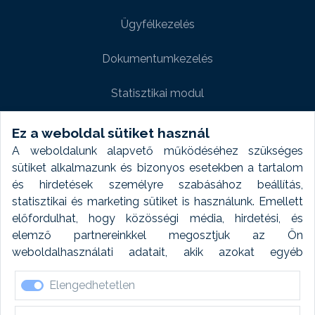
Ügyfélkezelés
Dokumentumkezelés
Statisztikai modul
Weboldal modul
Ez a weboldal sütiket használ
A weboldalunk alapvető működéséhez szükséges
Fényképtár extra modul
sütiket alkalmazunk és bizonyos esetekben a tartalom
és hirdetések személyre szabásához beállítás,
Autómosó modul
statisztikai és marketing sütiket is használunk. Emellett
előfordulhat, hogy közösségi média, hirdetési, és
Feladatütemezés
elemző partnereinkkel megosztjuk az Ön
weboldalhasználati adatait, akik azokat egyéb
Készletfinanszírozás
forrásokból gyűjtött adatokkal kombinálhatják. A sütik
Elengedhetetlen
elfogadásával kapcsolatosan naplózást végzünk és
ezen adatokat 6 hónap után automatikusan töröljük. A