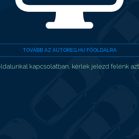
TOVÁBB AZ AUTOREG.HU FŐOLDALRA
dalunkal kapcsolatban, kérlek jelezd felénk az