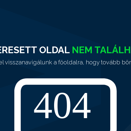
ERESETT OLDAL
NEM TALÁL
el visszanavigálunk a főoldalra, hogy tovább bö