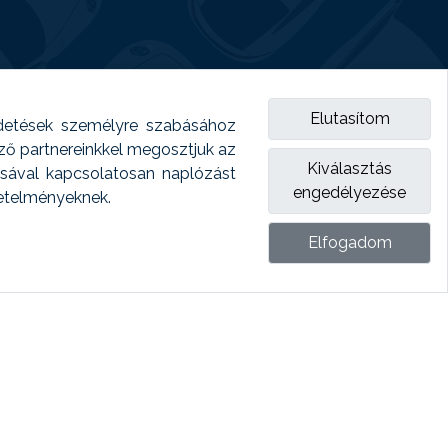
Elutasítom
detések személyre szabásához
emző partnereinkkel megosztjuk az
Kiválasztás
ásával kapcsolatosan naplózást
engedélyezése
vetelményeknek.
Elfogadom
ket.