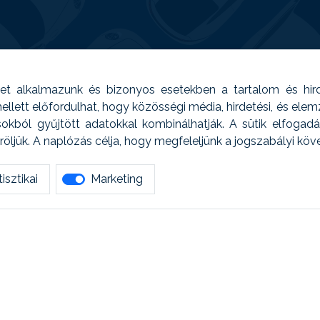
t alkalmazunk és bizonyos esetekben a tartalom és hir
 Emellett előfordulhat, hogy közösségi média, hirdetési, és el
sokból gyűjtött adatokkal kombinálhatják. A sütik elfogad
ljük. A naplózás célja, hogy megfeleljünk a jogszabályi kö
isztikai
Marketing
tetszett amit olvastál, ne habozz, keress meg min
AUTOREG - Egyéb szolgáltatások