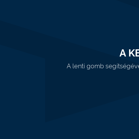
A K
A lenti gomb segítségév