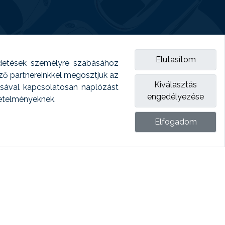
Elutasítom
detések személyre szabásához
emző partnereinkkel megosztjuk az
Kiválasztás
ásával kapcsolatosan naplózást
engedélyezése
vetelményeknek.
Elfogadom
ket.