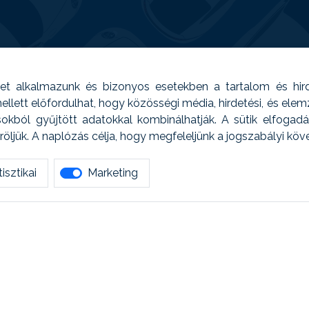
t alkalmazunk és bizonyos esetekben a tartalom és hir
 Emellett előfordulhat, hogy közösségi média, hirdetési, és el
sokból gyűjtött adatokkal kombinálhatják. A sütik elfogad
ljük. A naplózás célja, hogy megfeleljünk a jogszabályi kö
isztikai
Marketing
tetszett amit olvastál, ne habozz, keress meg min
AUTOREG - Egyéb szolgáltatások