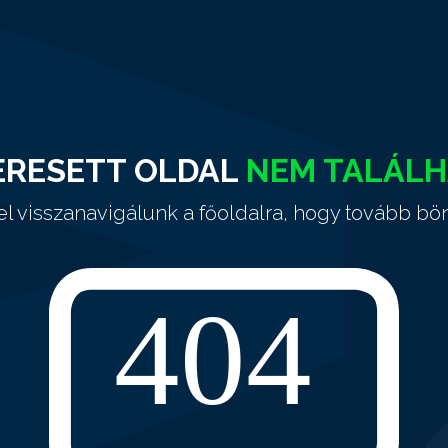
ERESETT OLDAL
NEM TALÁL
el visszanavigálunk a főoldalra, hogy tovább bö