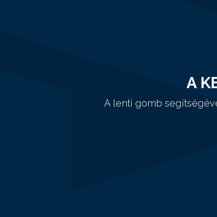
A K
A lenti gomb segítségév