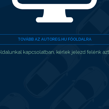
TOVÁBB AZ AUTOREG.HU FŐOLDALRA
dalunkal kapcsolatban, kérlek jelezd felénk az