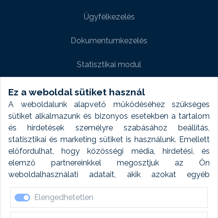
Ügyfélkezelés
Dokumentumkezelés
Statisztikai modul
Weboldal modul
Ez a weboldal sütiket használ
A weboldalunk alapvető működéséhez szükséges
Fényképtár extra modul
sütiket alkalmazunk és bizonyos esetekben a tartalom
és hirdetések személyre szabásához beállítás,
Autómosó modul
statisztikai és marketing sütiket is használunk. Emellett
előfordulhat, hogy közösségi média, hirdetési, és
Feladatütemezés
elemző partnereinkkel megosztjuk az Ön
weboldalhasználati adatait, akik azokat egyéb
Készletfinanszírozás
forrásokból gyűjtött adatokkal kombinálhatják. A sütik
Elengedhetetlen
elfogadásával kapcsolatosan naplózást végzünk és
ezen adatokat 6 hónap után automatikusan töröljük. A