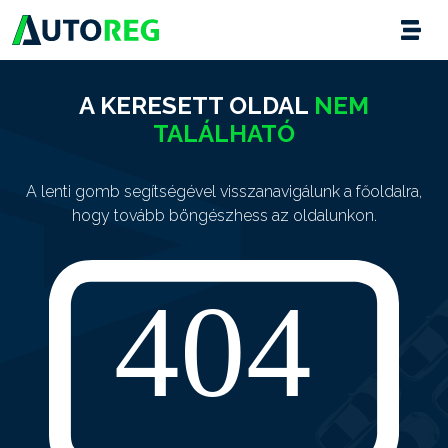
A KERESETT OLDAL
NEM
TALÁLHATÓ
A lenti gomb segítségével visszanavigálunk a főoldalra,
hogy tovább böngészhess az oldalunkon.