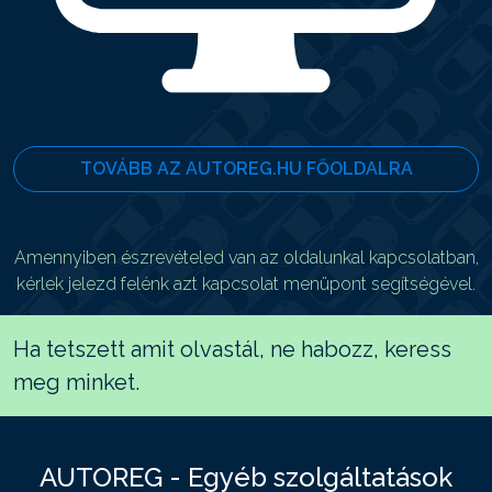
TOVÁBB AZ AUTOREG.HU FŐOLDALRA
Amennyiben észrevételed van az oldalunkal kapcsolatban,
kérlek jelezd felénk azt kapcsolat menüpont segítségével.
Ha tetszett amit olvastál, ne habozz, keress
meg minket.
AUTOREG - Egyéb szolgáltatások