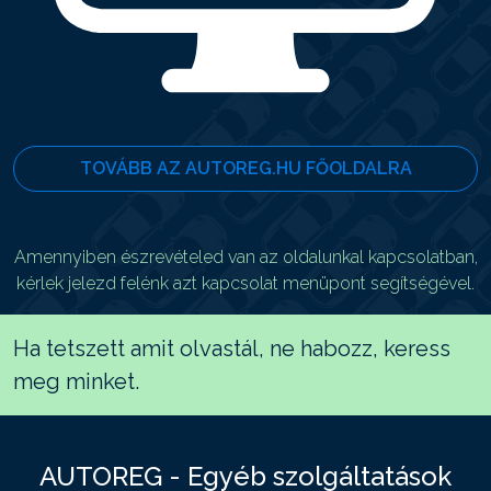
TOVÁBB AZ AUTOREG.HU FŐOLDALRA
Amennyiben észrevételed van az oldalunkal kapcsolatban,
kérlek jelezd felénk azt kapcsolat menüpont segítségével.
Ha tetszett amit olvastál, ne habozz, keress
meg minket.
AUTOREG - Egyéb szolgáltatások