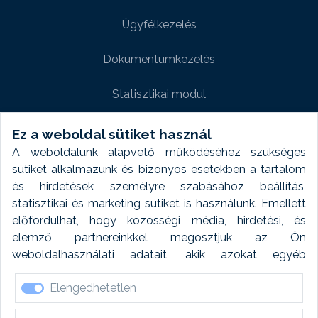
Ügyfélkezelés
Dokumentumkezelés
Statisztikai modul
Weboldal modul
Ez a weboldal sütiket használ
A weboldalunk alapvető működéséhez szükséges
Fényképtár extra modul
sütiket alkalmazunk és bizonyos esetekben a tartalom
és hirdetések személyre szabásához beállítás,
Autómosó modul
statisztikai és marketing sütiket is használunk. Emellett
előfordulhat, hogy közösségi média, hirdetési, és
Feladatütemezés
elemző partnereinkkel megosztjuk az Ön
weboldalhasználati adatait, akik azokat egyéb
Készletfinanszírozás
forrásokból gyűjtött adatokkal kombinálhatják. A sütik
Elengedhetetlen
elfogadásával kapcsolatosan naplózást végzünk és
ezen adatokat 6 hónap után automatikusan töröljük. A