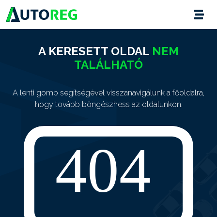
A KERESETT OLDAL
NEM
TALÁLHATÓ
A lenti gomb segítségével visszanavigálunk a főoldalra,
hogy tovább böngészhess az oldalunkon.