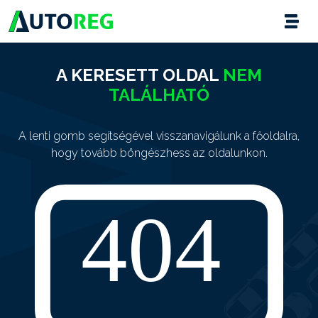
A KERESETT OLDAL
NEM
TALÁLHATÓ
A lenti gomb segítségével visszanavigálunk a főoldalra,
hogy tovább böngészhess az oldalunkon.