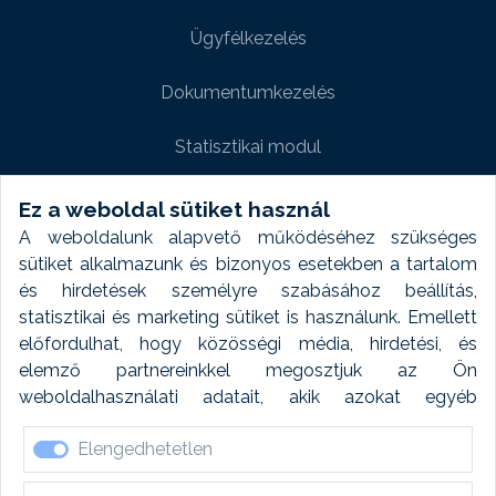
Ügyfélkezelés
Dokumentumkezelés
Statisztikai modul
Weboldal modul
Ez a weboldal sütiket használ
A weboldalunk alapvető működéséhez szükséges
Fényképtár extra modul
sütiket alkalmazunk és bizonyos esetekben a tartalom
és hirdetések személyre szabásához beállítás,
Autómosó modul
statisztikai és marketing sütiket is használunk. Emellett
előfordulhat, hogy közösségi média, hirdetési, és
Feladatütemezés
elemző partnereinkkel megosztjuk az Ön
weboldalhasználati adatait, akik azokat egyéb
Készletfinanszírozás
forrásokból gyűjtött adatokkal kombinálhatják. A sütik
Elengedhetetlen
elfogadásával kapcsolatosan naplózást végzünk és
ezen adatokat 6 hónap után automatikusan töröljük. A