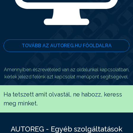
TOVÁBB AZ AUTOREG.HU FŐOLDALRA
Amennyiben észrevételed van az oldalunkal kapcsolatban,
kérlek jelezd felénk azt kapcsolat menüpont segítségével.
Ha tetszett amit olvastál, ne habozz, keress
meg minket.
AUTOREG - Egyéb szolgáltatások