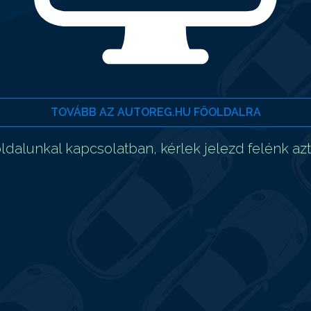
TOVÁBB AZ AUTOREG.HU FŐOLDALRA
dalunkal kapcsolatban, kérlek jelezd felénk az