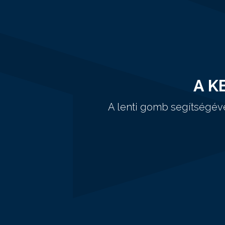
A K
A lenti gomb segítségév