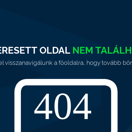
ERESETT OLDAL
NEM TALÁL
el visszanavigálunk a főoldalra, hogy tovább bö