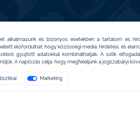
t alkalmazunk és bizonyos esetekben a tartalom és hir
 Emellett előfordulhat, hogy közösségi média, hirdetési, és el
sokból gyűjtött adatokkal kombinálhatják. A sütik elfogad
ljük. A naplózás célja, hogy megfeleljünk a jogszabályi kö
isztikai
Marketing
tetszett amit olvastál, ne habozz, keress meg min
AUTOREG - Egyéb szolgáltatások