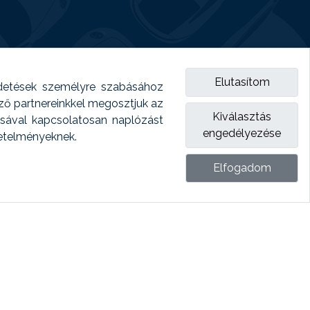
Elutasítom
detések személyre szabásához
emző partnereinkkel megosztjuk az
Kiválasztás
ásával kapcsolatosan naplózást
engedélyezése
vetelményeknek.
Elfogadom
ket.