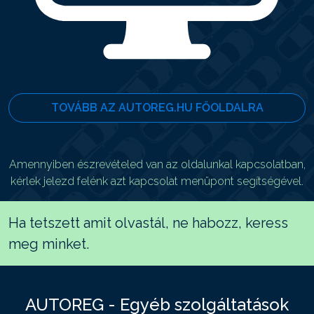
TOVÁBB AZ AUTOREG.HU FŐOLDALRA
Amennyiben észrevételed van az oldalunkal kapcsolatban,
kérlek jelezd felénk azt kapcsolat menüpont segítségével.
Ha tetszett amit olvastál, ne habozz, keress
meg minket.
AUTOREG - Egyéb szolgáltatások