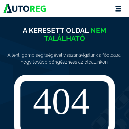
A KERESETT OLDAL
NEM
TALÁLHATÓ
A lenti gomb segítségével visszanavigálunk a főoldalra,
hogy tovább böngészhess az oldalunkon.