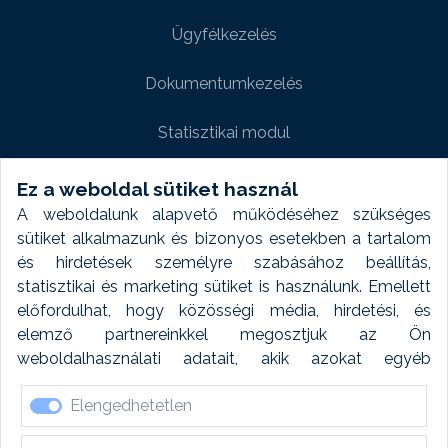
Ügyfélkezelés
Dokumentumkezelés
Statisztikai modul
Weboldal modul
Ez a weboldal sütiket használ
A weboldalunk alapvető működéséhez szükséges
Fényképtár extra modul
sütiket alkalmazunk és bizonyos esetekben a tartalom
és hirdetések személyre szabásához beállítás,
Autómosó modul
statisztikai és marketing sütiket is használunk. Emellett
előfordulhat, hogy közösségi média, hirdetési, és
Feladatütemezés
elemző partnereinkkel megosztjuk az Ön
weboldalhasználati adatait, akik azokat egyéb
Készletfinanszírozás
forrásokból gyűjtött adatokkal kombinálhatják. A sütik
Elengedhetetlen
elfogadásával kapcsolatosan naplózást végzünk és
ezen adatokat 6 hónap után automatikusan töröljük. A