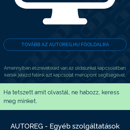
TOVÁBB AZ AUTOREG.HU FŐOLDALRA
Amennyiben észrevételed van az oldalunkal kapcsolatban,
kérlek jelezd felénk azt kapcsolat menüpont segítségével.
Ha tetszett amit olvastál, ne habozz, keress
meg minket.
AUTOREG - Egyéb szolgáltatások