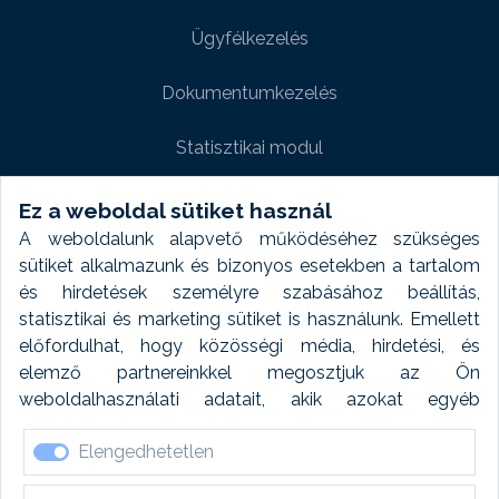
Ügyfélkezelés
Dokumentumkezelés
Statisztikai modul
Weboldal modul
Ez a weboldal sütiket használ
A weboldalunk alapvető működéséhez szükséges
Fényképtár extra modul
sütiket alkalmazunk és bizonyos esetekben a tartalom
és hirdetések személyre szabásához beállítás,
Autómosó modul
statisztikai és marketing sütiket is használunk. Emellett
előfordulhat, hogy közösségi média, hirdetési, és
Feladatütemezés
elemző partnereinkkel megosztjuk az Ön
weboldalhasználati adatait, akik azokat egyéb
Készletfinanszírozás
forrásokból gyűjtött adatokkal kombinálhatják. A sütik
Elengedhetetlen
elfogadásával kapcsolatosan naplózást végzünk és
ezen adatokat 6 hónap után automatikusan töröljük. A