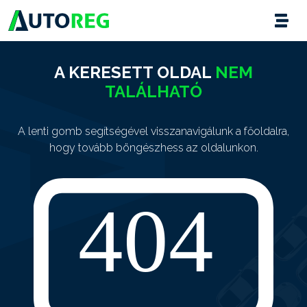
A KERESETT OLDAL
NEM
TALÁLHATÓ
A lenti gomb segítségével visszanavigálunk a főoldalra,
hogy tovább böngészhess az oldalunkon.