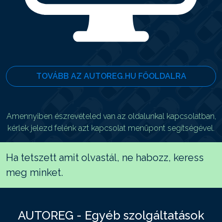
TOVÁBB AZ AUTOREG.HU FŐOLDALRA
Amennyiben észrevételed van az oldalunkal kapcsolatban,
kérlek jelezd felénk azt kapcsolat menüpont segítségével.
Ha tetszett amit olvastál, ne habozz, keress
meg minket.
AUTOREG - Egyéb szolgáltatások