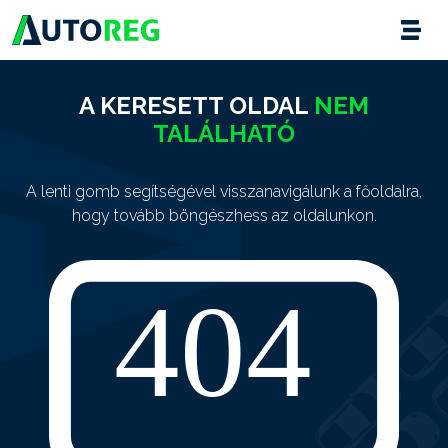
A KERESETT OLDAL
NEM
TALÁLHATÓ
A lenti gomb segítségével visszanavigálunk a főoldalra,
hogy tovább böngészhess az oldalunkon.