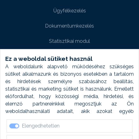
Ügyfélkezelés
Dokumentumkezelés
Statisztikai modul
Weboldal modul
Ez a weboldal sütiket használ
A weboldalunk alapvető működéséhez szükséges
Fényképtár extra modul
sütiket alkalmazunk és bizonyos esetekben a tartalom
és hirdetések személyre szabásához beállítás,
Autómosó modul
statisztikai és marketing sütiket is használunk. Emellett
előfordulhat, hogy közösségi média, hirdetési, és
Feladatütemezés
elemző partnereinkkel megosztjuk az Ön
weboldalhasználati adatait, akik azokat egyéb
Készletfinanszírozás
forrásokból gyűjtött adatokkal kombinálhatják. A sütik
Elengedhetetlen
elfogadásával kapcsolatosan naplózást végzünk és
ezen adatokat 6 hónap után automatikusan töröljük. A