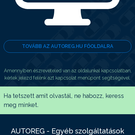
TOVÁBB AZ AUTOREG.HU FŐOLDALRA
Amennyiben észrevételed van az oldalunkal kapcsolatban,
kérlek jelezd felénk azt kapcsolat menüpont segítségével.
Ha tetszett amit olvastál, ne habozz, keress
meg minket.
AUTOREG - Egyéb szolgáltatások