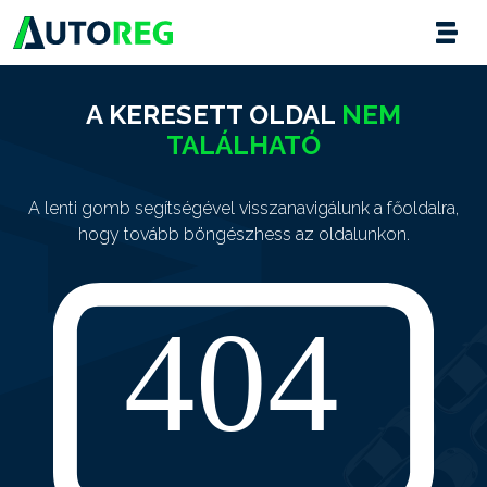
A KERESETT OLDAL
NEM
TALÁLHATÓ
A lenti gomb segítségével visszanavigálunk a főoldalra,
hogy tovább böngészhess az oldalunkon.