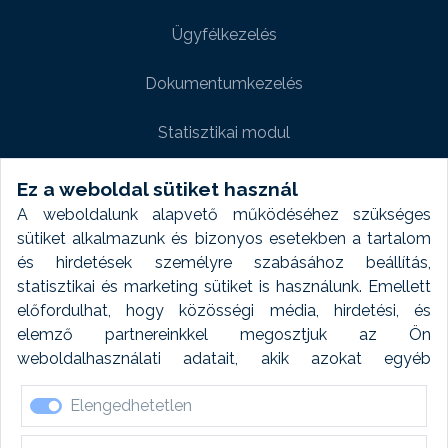
Ügyfélkezelés
Dokumentumkezelés
Statisztikai modul
Weboldal modul
Ez a weboldal sütiket használ
A weboldalunk alapvető működéséhez szükséges
Fényképtár extra modul
sütiket alkalmazunk és bizonyos esetekben a tartalom
és hirdetések személyre szabásához beállítás,
Autómosó modul
statisztikai és marketing sütiket is használunk. Emellett
előfordulhat, hogy közösségi média, hirdetési, és
Feladatütemezés
elemző partnereinkkel megosztjuk az Ön
weboldalhasználati adatait, akik azokat egyéb
Készletfinanszírozás
forrásokból gyűjtött adatokkal kombinálhatják. A sütik
Elengedhetetlen
elfogadásával kapcsolatosan naplózást végzünk és
ezen adatokat 6 hónap után automatikusan töröljük. A