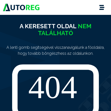
A KERESETT OLDAL
NEM
TALÁLHATÓ
A lenti gomb segítségével visszanavigálunk a főoldalra,
hogy tovább böngészhess az oldalunkon.