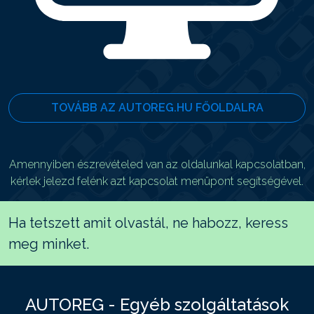
TOVÁBB AZ AUTOREG.HU FŐOLDALRA
Amennyiben észrevételed van az oldalunkal kapcsolatban,
kérlek jelezd felénk azt kapcsolat menüpont segítségével.
Ha tetszett amit olvastál, ne habozz, keress
meg minket.
AUTOREG - Egyéb szolgáltatások