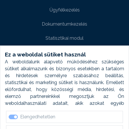
Ügyfélkezelés
Dokumentumkezelés
Statisztikai modul
Weboldal modul
Ez a weboldal sütiket használ
A weboldalunk alapvető működéséhez szükséges
Fényképtár extra modul
sütiket alkalmazunk és bizonyos esetekben a tartalom
és hirdetések személyre szabásához beállítás,
Autómosó modul
statisztikai és marketing sütiket is használunk. Emellett
előfordulhat, hogy közösségi média, hirdetési, és
Feladatütemezés
elemző partnereinkkel megosztjuk az Ön
weboldalhasználati adatait, akik azokat egyéb
Készletfinanszírozás
forrásokból gyűjtött adatokkal kombinálhatják. A sütik
Elengedhetetlen
elfogadásával kapcsolatosan naplózást végzünk és
ezen adatokat 6 hónap után automatikusan töröljük. A