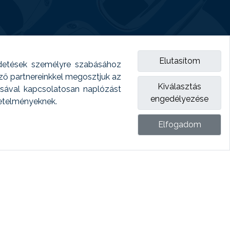
Elutasítom
detések személyre szabásához
emző partnereinkkel megosztjuk az
Kiválasztás
ásával kapcsolatosan naplózást
engedélyezése
vetelményeknek.
Elfogadom
ket.