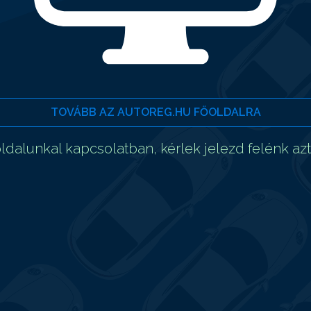
TOVÁBB AZ AUTOREG.HU FŐOLDALRA
dalunkal kapcsolatban, kérlek jelezd felénk az