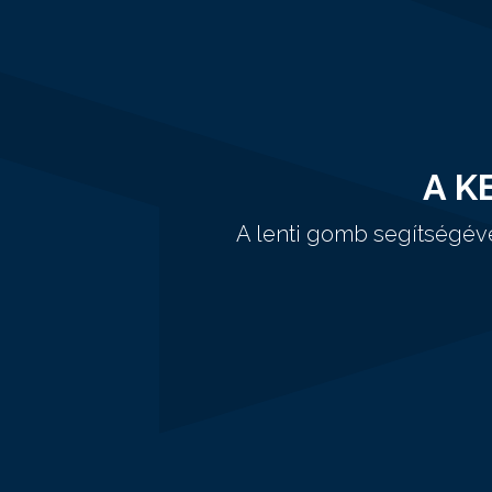
A K
A lenti gomb segítségév