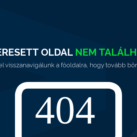
ERESETT OLDAL
NEM TALÁL
el visszanavigálunk a főoldalra, hogy tovább bö