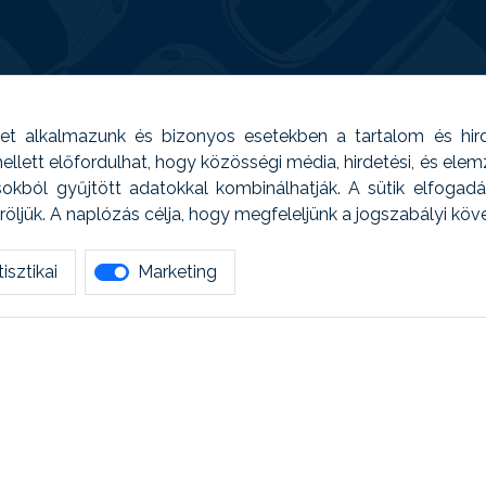
t alkalmazunk és bizonyos esetekben a tartalom és hir
 Emellett előfordulhat, hogy közösségi média, hirdetési, és el
sokból gyűjtött adatokkal kombinálhatják. A sütik elfogad
ljük. A naplózás célja, hogy megfeleljünk a jogszabályi kö
isztikai
Marketing
tetszett amit olvastál, ne habozz, keress meg min
AUTOREG - Egyéb szolgáltatások