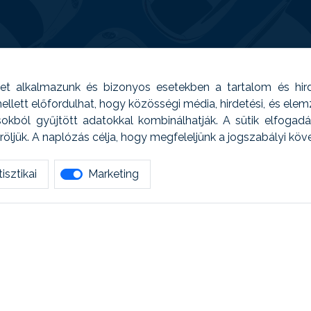
t alkalmazunk és bizonyos esetekben a tartalom és hir
 Emellett előfordulhat, hogy közösségi média, hirdetési, és el
sokból gyűjtött adatokkal kombinálhatják. A sütik elfogad
ljük. A naplózás célja, hogy megfeleljünk a jogszabályi kö
isztikai
Marketing
tetszett amit olvastál, ne habozz, keress meg min
AUTOREG - Egyéb szolgáltatások