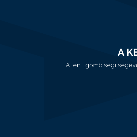
A K
A lenti gomb segítségév