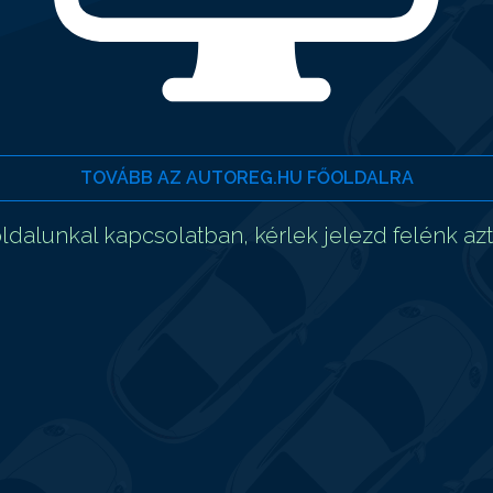
TOVÁBB AZ AUTOREG.HU FŐOLDALRA
dalunkal kapcsolatban, kérlek jelezd felénk az