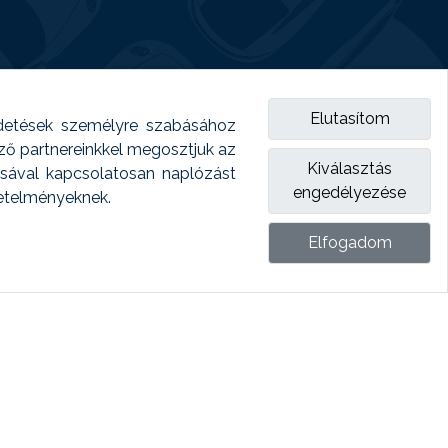
Elutasítom
detések személyre szabásához
emző partnereinkkel megosztjuk az
Kiválasztás
ásával kapcsolatosan naplózást
engedélyezése
vetelményeknek.
Elfogadom
ket.