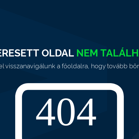
ERESETT OLDAL
NEM TALÁL
el visszanavigálunk a főoldalra, hogy tovább bö