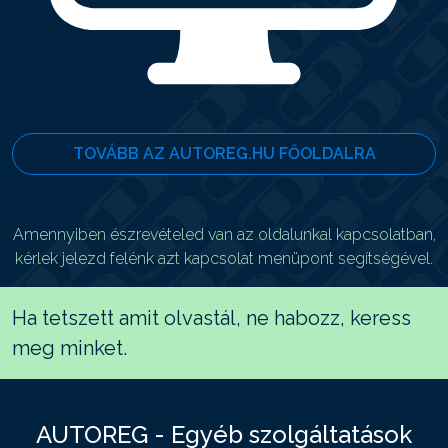
TOVÁBB AZ AUTOREG.HU FŐOLDALRA
Amennyiben észrevételed van az oldalunkal kapcsolatban,
kérlek jelezd felénk azt kapcsolat menüpont segítségével.
Ha tetszett amit olvastál, ne habozz, keress
meg minket.
AUTOREG - Egyéb szolgáltatások