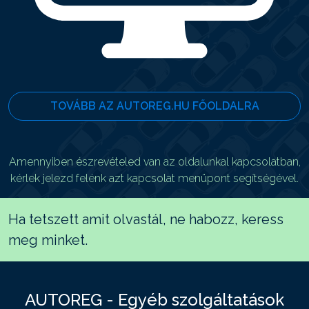
TOVÁBB AZ AUTOREG.HU FŐOLDALRA
Amennyiben észrevételed van az oldalunkal kapcsolatban,
kérlek jelezd felénk azt kapcsolat menüpont segítségével.
Ha tetszett amit olvastál, ne habozz, keress
meg minket.
AUTOREG - Egyéb szolgáltatások