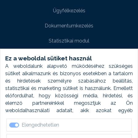
Ügyfélkezelés
Dokumentumkezelés
Statisztikai modul
Weboldal modul
Ez a weboldal sütiket használ
A weboldalunk alapvető működéséhez szükséges
Fényképtár extra modul
sütiket alkalmazunk és bizonyos esetekben a tartalom
és hirdetések személyre szabásához beállítás,
Autómosó modul
statisztikai és marketing sütiket is használunk. Emellett
előfordulhat, hogy közösségi média, hirdetési, és
Feladatütemezés
elemző partnereinkkel megosztjuk az Ön
weboldalhasználati adatait, akik azokat egyéb
Készletfinanszírozás
forrásokból gyűjtött adatokkal kombinálhatják. A sütik
Elengedhetetlen
elfogadásával kapcsolatosan naplózást végzünk és
ezen adatokat 6 hónap után automatikusan töröljük. A