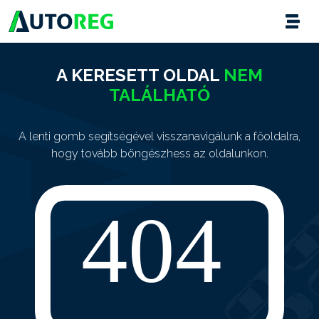
A KERESETT OLDAL
NEM
TALÁLHATÓ
A lenti gomb segítségével visszanavigálunk a főoldalra,
hogy tovább böngészhess az oldalunkon.