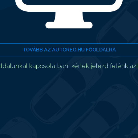
TOVÁBB AZ AUTOREG.HU FŐOLDALRA
dalunkal kapcsolatban, kérlek jelezd felénk az