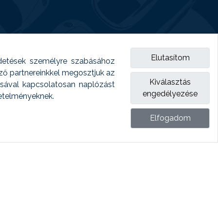
Elutasítom
detések személyre szabásához
emző partnereinkkel megosztjuk az
Kiválasztás
ásával kapcsolatosan naplózást
engedélyezése
vetelményeknek.
Elfogadom
ket.