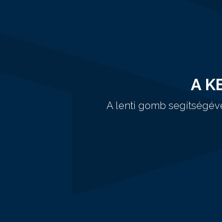
A K
A lenti gomb segítségév