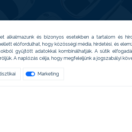
t alkalmazunk és bizonyos esetekben a tartalom és hir
 Emellett előfordulhat, hogy közösségi média, hirdetési, és el
sokból gyűjtött adatokkal kombinálhatják. A sütik elfogad
ljük. A naplózás célja, hogy megfeleljünk a jogszabályi kö
isztikai
Marketing
tetszett amit olvastál, ne habozz, keress meg min
AUTOREG - Egyéb szolgáltatások