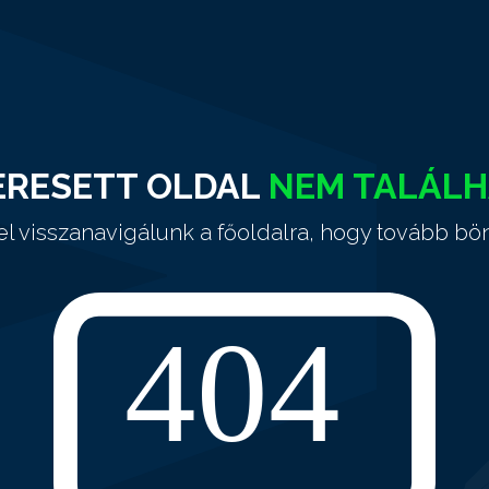
ERESETT OLDAL
NEM TALÁL
el visszanavigálunk a főoldalra, hogy tovább bö