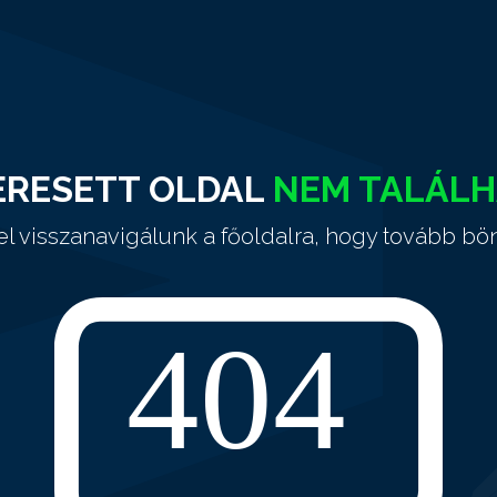
ERESETT OLDAL
NEM TALÁL
el visszanavigálunk a főoldalra, hogy tovább bö