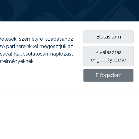
Elutasítom
detések személyre szabásához
emző partnereinkkel megosztjuk az
Kiválasztás
ásával kapcsolatosan naplózást
engedélyezése
vetelményeknek.
Elfogadom
ket.