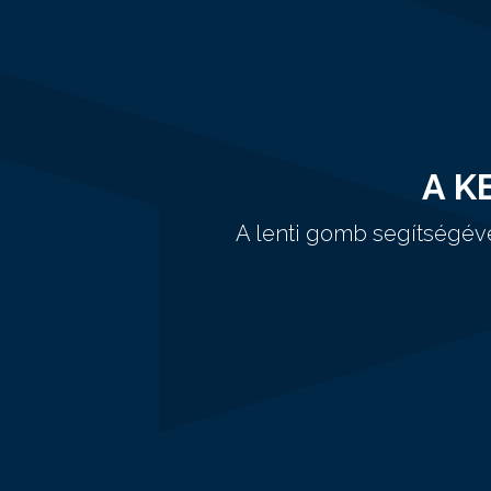
A K
A lenti gomb segítségév