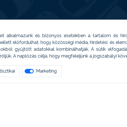
t alkalmazunk és bizonyos esetekben a tartalom és hir
 Emellett előfordulhat, hogy közösségi média, hirdetési, és el
sokból gyűjtött adatokkal kombinálhatják. A sütik elfogad
ljük. A naplózás célja, hogy megfeleljünk a jogszabályi kö
isztikai
Marketing
tetszett amit olvastál, ne habozz, keress meg min
AUTOREG - Egyéb szolgáltatások