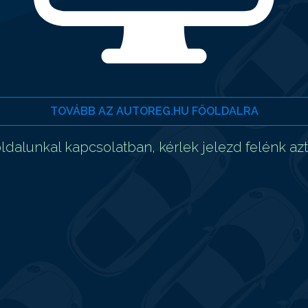
TOVÁBB AZ AUTOREG.HU FŐOLDALRA
dalunkal kapcsolatban, kérlek jelezd felénk az