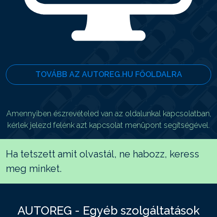
TOVÁBB AZ AUTOREG.HU FŐOLDALRA
Amennyiben észrevételed van az oldalunkal kapcsolatban,
kérlek jelezd felénk azt kapcsolat menüpont segítségével.
Ha tetszett amit olvastál, ne habozz, keress
meg minket.
AUTOREG - Egyéb szolgáltatások