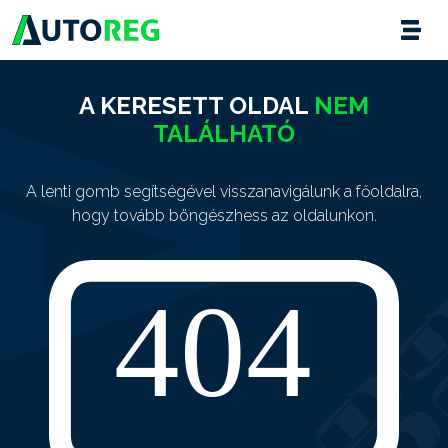
A KERESETT OLDAL
NEM
TALÁLHATÓ
A lenti gomb segítségével visszanavigálunk a főoldalra,
hogy tovább böngészhess az oldalunkon.