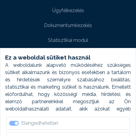
Ügyfélkezelés
Dokumentumkezelés
Statisztikai modul
Weboldal modul
Ez a weboldal sütiket használ
A weboldalunk alapvető működéséhez szükséges
Fényképtár extra modul
sütiket alkalmazunk és bizonyos esetekben a tartalom
és hirdetések személyre szabásához beállítás,
Autómosó modul
statisztikai és marketing sütiket is használunk. Emellett
előfordulhat, hogy közösségi média, hirdetési, és
Feladatütemezés
elemző partnereinkkel megosztjuk az Ön
weboldalhasználati adatait, akik azokat egyéb
Készletfinanszírozás
forrásokból gyűjtött adatokkal kombinálhatják. A sütik
Elengedhetetlen
elfogadásával kapcsolatosan naplózást végzünk és
ezen adatokat 6 hónap után automatikusan töröljük. A