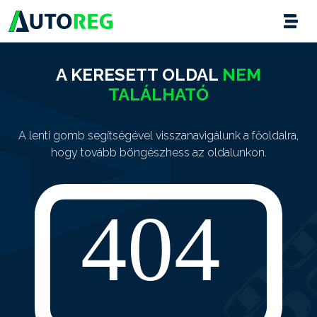
A KERESETT OLDAL
NEM
TALÁLHATÓ
A lenti gomb segítségével visszanavigálunk a főoldalra,
hogy tovább böngészhess az oldalunkon.