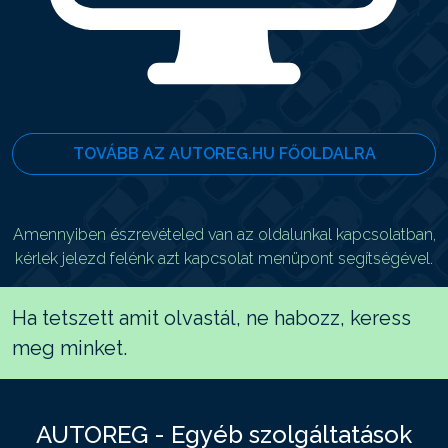
TOVÁBB AZ AUTOREG.HU FŐOLDALRA
Amennyiben észrevételed van az oldalunkal kapcsolatban,
kérlek jelezd felénk azt kapcsolat menüpont segítségével.
Ha tetszett amit olvastál, ne habozz, keress
meg minket.
AUTOREG - Egyéb szolgáltatások