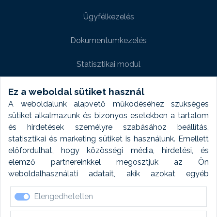
Ügyfélkezelés
Dokumentumkezelés
Statisztikai modul
Weboldal modul
Ez a weboldal sütiket használ
A weboldalunk alapvető működéséhez szükséges
Fényképtár extra modul
sütiket alkalmazunk és bizonyos esetekben a tartalom
és hirdetések személyre szabásához beállítás,
Autómosó modul
statisztikai és marketing sütiket is használunk. Emellett
előfordulhat, hogy közösségi média, hirdetési, és
Feladatütemezés
elemző partnereinkkel megosztjuk az Ön
weboldalhasználati adatait, akik azokat egyéb
Készletfinanszírozás
forrásokból gyűjtött adatokkal kombinálhatják. A sütik
Elengedhetetlen
elfogadásával kapcsolatosan naplózást végzünk és
ezen adatokat 6 hónap után automatikusan töröljük. A