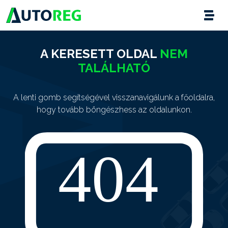
A KERESETT OLDAL
NEM
TALÁLHATÓ
A lenti gomb segítségével visszanavigálunk a főoldalra,
hogy tovább böngészhess az oldalunkon.