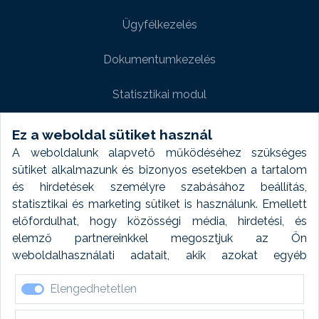
Ügyfélkezelés
Dokumentumkezelés
Statisztikai modul
Weboldal modul
Ez a weboldal sütiket használ
A weboldalunk alapvető működéséhez szükséges
Fényképtár extra modul
sütiket alkalmazunk és bizonyos esetekben a tartalom
és hirdetések személyre szabásához beállítás,
Autómosó modul
statisztikai és marketing sütiket is használunk. Emellett
előfordulhat, hogy közösségi média, hirdetési, és
Feladatütemezés
elemző partnereinkkel megosztjuk az Ön
weboldalhasználati adatait, akik azokat egyéb
Készletfinanszírozás
forrásokból gyűjtött adatokkal kombinálhatják. A sütik
Elengedhetetlen
elfogadásával kapcsolatosan naplózást végzünk és
ezen adatokat 6 hónap után automatikusan töröljük. A