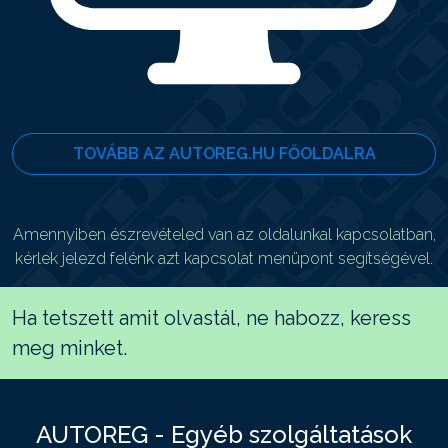
TOVÁBB AZ AUTOREG.HU FŐOLDALRA
Amennyiben észrevételed van az oldalunkal kapcsolatban,
kérlek jelezd felénk azt kapcsolat menüpont segítségével.
Ha tetszett amit olvastál, ne habozz, keress
meg minket.
AUTOREG - Egyéb szolgáltatások