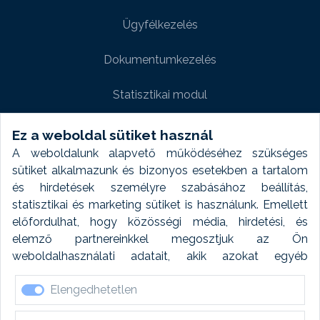
Ügyfélkezelés
Dokumentumkezelés
Statisztikai modul
Weboldal modul
Ez a weboldal sütiket használ
A weboldalunk alapvető működéséhez szükséges
Fényképtár extra modul
sütiket alkalmazunk és bizonyos esetekben a tartalom
és hirdetések személyre szabásához beállítás,
Autómosó modul
statisztikai és marketing sütiket is használunk. Emellett
előfordulhat, hogy közösségi média, hirdetési, és
Feladatütemezés
elemző partnereinkkel megosztjuk az Ön
weboldalhasználati adatait, akik azokat egyéb
Készletfinanszírozás
forrásokból gyűjtött adatokkal kombinálhatják. A sütik
Elengedhetetlen
elfogadásával kapcsolatosan naplózást végzünk és
ezen adatokat 6 hónap után automatikusan töröljük. A