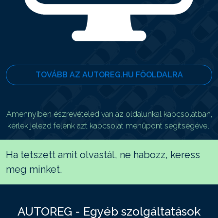
TOVÁBB AZ AUTOREG.HU FŐOLDALRA
Amennyiben észrevételed van az oldalunkal kapcsolatban,
kérlek jelezd felénk azt kapcsolat menüpont segítségével.
Ha tetszett amit olvastál, ne habozz, keress
meg minket.
AUTOREG - Egyéb szolgáltatások