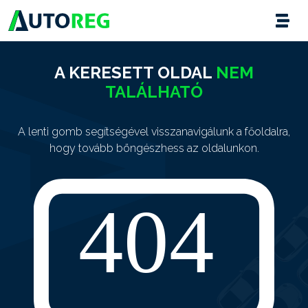
A KERESETT OLDAL
NEM
TALÁLHATÓ
A lenti gomb segítségével visszanavigálunk a főoldalra,
hogy tovább böngészhess az oldalunkon.