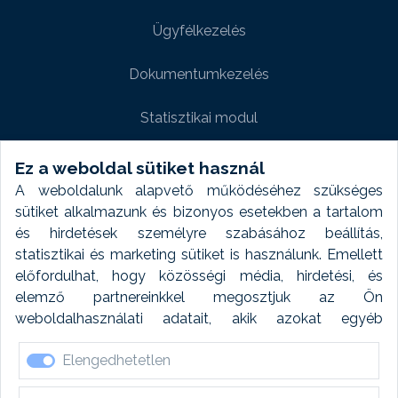
Ügyfélkezelés
Dokumentumkezelés
Statisztikai modul
Weboldal modul
Ez a weboldal sütiket használ
A weboldalunk alapvető működéséhez szükséges
Fényképtár extra modul
sütiket alkalmazunk és bizonyos esetekben a tartalom
és hirdetések személyre szabásához beállítás,
Autómosó modul
statisztikai és marketing sütiket is használunk. Emellett
előfordulhat, hogy közösségi média, hirdetési, és
Feladatütemezés
elemző partnereinkkel megosztjuk az Ön
weboldalhasználati adatait, akik azokat egyéb
Készletfinanszírozás
forrásokból gyűjtött adatokkal kombinálhatják. A sütik
Elengedhetetlen
elfogadásával kapcsolatosan naplózást végzünk és
ezen adatokat 6 hónap után automatikusan töröljük. A