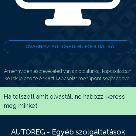
TOVÁBB AZ AUTOREG.HU FŐOLDALRA
Amennyiben észrevételed van az oldalunkal kapcsolatban,
kérlek jelezd felénk azt kapcsolat menüpont segítségével.
Ha tetszett amit olvastál, ne habozz, keress
meg minket.
AUTOREG - Egyéb szolgáltatások