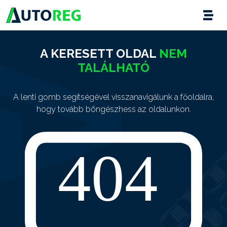
A KERESETT OLDAL
NEM
TALÁLHATÓ
A lenti gomb segítségével visszanavigálunk a főoldalra,
hogy tovább böngészhess az oldalunkon.