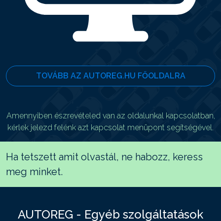
TOVÁBB AZ AUTOREG.HU FŐOLDALRA
Amennyiben észrevételed van az oldalunkal kapcsolatban,
kérlek jelezd felénk azt kapcsolat menüpont segítségével.
Ha tetszett amit olvastál, ne habozz, keress
meg minket.
AUTOREG - Egyéb szolgáltatások