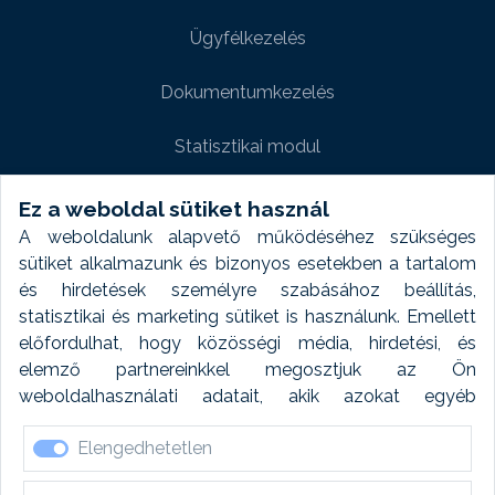
Ügyfélkezelés
Dokumentumkezelés
Statisztikai modul
Weboldal modul
Ez a weboldal sütiket használ
A weboldalunk alapvető működéséhez szükséges
Fényképtár extra modul
sütiket alkalmazunk és bizonyos esetekben a tartalom
és hirdetések személyre szabásához beállítás,
Autómosó modul
statisztikai és marketing sütiket is használunk. Emellett
előfordulhat, hogy közösségi média, hirdetési, és
Feladatütemezés
elemző partnereinkkel megosztjuk az Ön
weboldalhasználati adatait, akik azokat egyéb
Készletfinanszírozás
forrásokból gyűjtött adatokkal kombinálhatják. A sütik
Elengedhetetlen
elfogadásával kapcsolatosan naplózást végzünk és
ezen adatokat 6 hónap után automatikusan töröljük. A