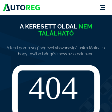
A KERESETT OLDAL
NEM
TALÁLHATÓ
A lenti gomb segítségével visszanavigálunk a főoldalra,
hogy tovább böngészhess az oldalunkon.