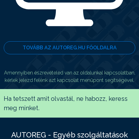
TOVÁBB AZ AUTOREG.HU FŐOLDALRA
Amennyiben észrevételed van az oldalunkal kapcsolatban,
kérlek jelezd felénk azt kapcsolat menüpont segítségével.
Ha tetszett amit olvastál, ne habozz, keress
meg minket.
AUTOREG - Egyéb szolgáltatások