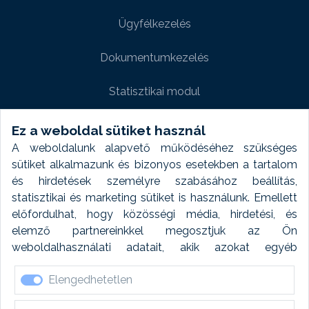
Ügyfélkezelés
Dokumentumkezelés
Statisztikai modul
Weboldal modul
Ez a weboldal sütiket használ
A weboldalunk alapvető működéséhez szükséges
Fényképtár extra modul
sütiket alkalmazunk és bizonyos esetekben a tartalom
és hirdetések személyre szabásához beállítás,
Autómosó modul
statisztikai és marketing sütiket is használunk. Emellett
előfordulhat, hogy közösségi média, hirdetési, és
Feladatütemezés
elemző partnereinkkel megosztjuk az Ön
weboldalhasználati adatait, akik azokat egyéb
Készletfinanszírozás
forrásokból gyűjtött adatokkal kombinálhatják. A sütik
Elengedhetetlen
elfogadásával kapcsolatosan naplózást végzünk és
ezen adatokat 6 hónap után automatikusan töröljük. A