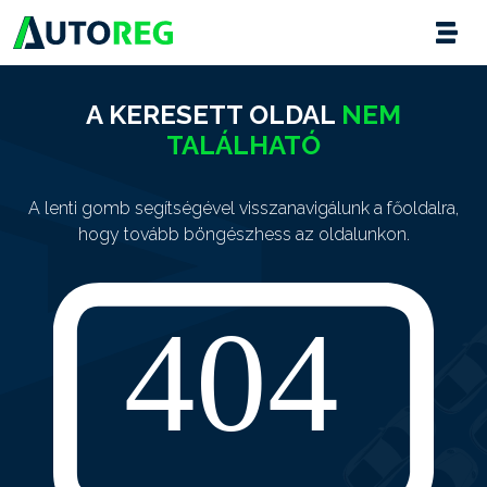
A KERESETT OLDAL
NEM
TALÁLHATÓ
A lenti gomb segítségével visszanavigálunk a főoldalra,
hogy tovább böngészhess az oldalunkon.