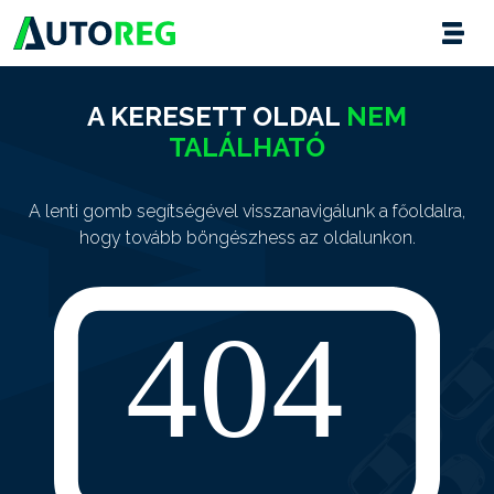
A KERESETT OLDAL
NEM
TALÁLHATÓ
A lenti gomb segítségével visszanavigálunk a főoldalra,
hogy tovább böngészhess az oldalunkon.