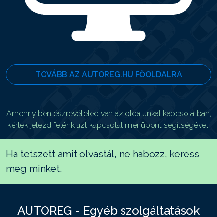
TOVÁBB AZ AUTOREG.HU FŐOLDALRA
Amennyiben észrevételed van az oldalunkal kapcsolatban,
kérlek jelezd felénk azt kapcsolat menüpont segítségével.
Ha tetszett amit olvastál, ne habozz, keress
meg minket.
AUTOREG - Egyéb szolgáltatások