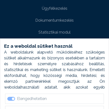
Ügyfélkezelés
Dokumentumkezelés
Statisztikai modul
Weboldal modul
Ez a weboldal sütiket használ
A weboldalunk alapvető működéséhez szükséges
Fényképtár extra modul
sütiket alkalmazunk és bizonyos esetekben a tartalom
és hirdetések személyre szabásához beállítás,
Autómosó modul
statisztikai és marketing sütiket is használunk. Emellett
előfordulhat, hogy közösségi média, hirdetési, és
Feladatütemezés
elemző partnereinkkel megosztjuk az Ön
weboldalhasználati adatait, akik azokat egyéb
Készletfinanszírozás
forrásokból gyűjtött adatokkal kombinálhatják. A sütik
Elengedhetetlen
elfogadásával kapcsolatosan naplózást végzünk és
ezen adatokat 6 hónap után automatikusan töröljük. A